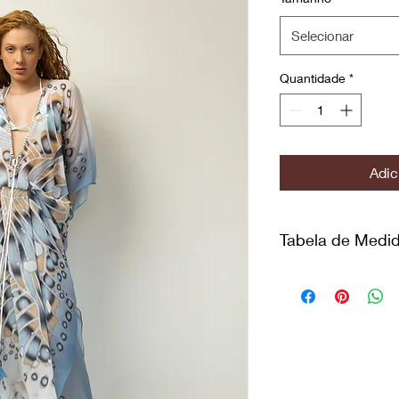
Selecionar
Quantidade
*
Adic
Tabela de Medi
Nº
Bus
36
85 -
38
89 - 