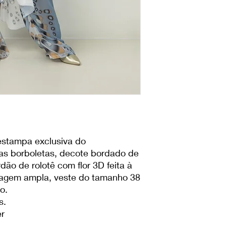
40
93 - 
42
97 - 
44
101 -
Como medir:
Busto -
Com a fita mé
peito,
comece pela frente e
encontrar.
Cintura
- Circule a p
forma confortável.
estampa exclusiva do
Quadril
- Circule a pa
das borboletas, decote bordado de
forma confortável.
ão de rolotê com flor 3D feita à
Manga
- Medir a alt
agem ampla, veste do tamanho 38
o.
s.
r