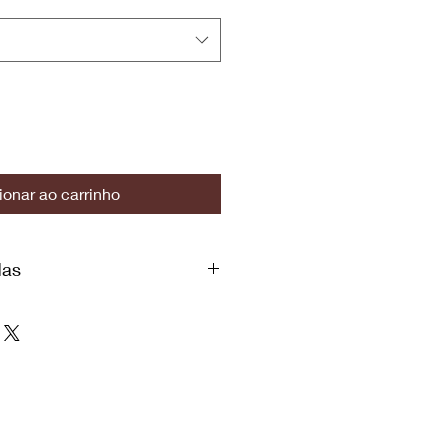
ionar ao carrinho
das
to
Cintura
Quadril
 88
68 - 71
94 - 97
92
72 - 75
98 - 101