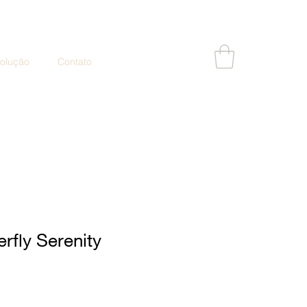
volução
Contato
erfly Serenity